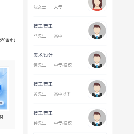
沈女士
·
大专
技工/普工
马先生
·
高中
80金币)
美术/设计
谭先生
·
中专/技校
技工/普工
黄先生
·
高中以下
技工/普工
息
钟先生
·
中专/技校