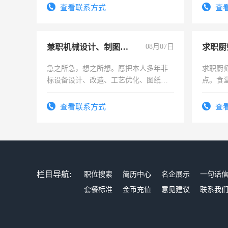
勤快的
查看联系方式
查
兼职机械设计、制图、设备改造
08月07日
求职厨
急之所急，想之所想。愿把本人多年非
求职厨
标设备设计、改造、工艺优化、图纸制
点。食堂
作和分解的经验与您分享。 真诚合作，
上
结识有识之士，共享未来。
查看联系方式
查
栏目导航:
职位搜索
简历中心
名企展示
一句话
套餐标准
金币充值
意见建议
联系我