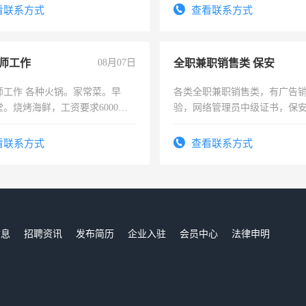
四五十，每天挣零花钱没问题！
看联系方式
查看联系方式
师工作
08月07日
全职兼职销售类 保安
师工作 各种火锅。家常菜。早
各类全职兼职销售类，有广告
。烧烤海鲜，工资要求6000以
验，网络管理员中级证书，保
队长，形象岗或幼儿园保安，
有高低压电工证和十几年工作
看联系方式
查看联系方式
信息
招聘资讯
发布简历
企业入驻
会员中心
法律申明
们