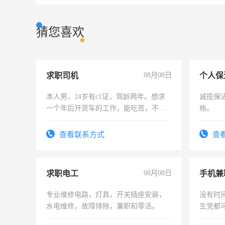
猜您喜欢
求职司机
08月08日
个人保
本人男，24岁有c1证，驾龄两年。想求
诚揽保
一个年后开货车的工作，能吃苦，不怕
格。
加班。
查看联系方式
查
求职电工
08月08日
手机兼
专业维修电路，灯具，开关插座安装，
没有时
水电维修，故障排除，兼职和零活。
生党都
间，一