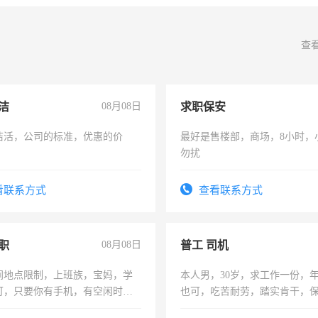
查
洁
08月08日
求职保安
洁活，公司的标准，优惠的价
最好是售楼部，商场，8小时，
勿扰
看联系方式
查看联系方式
职
08月08日
普工 司机
间地点限制，上班族，宝妈，学
本人男，30岁，求工作一份，
可，只要你有手机，有空闲时
也可，吃苦耐劳，踏实肯干，
单一结，一天二三十不成问题，
勿扰