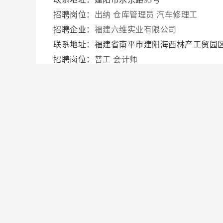
招聘岗位：
出纳
仓库管理员
汽车修理工
招聘企业：
福建六维实业有限公司
联系地址：福建省南平市建阳海西林产工贸园
招聘岗位：
普工
会计师
招聘企业：
重庆生态饮品建阳办事处
联系地址：
招聘岗位：
业务员
招聘企业：
南平华天商贸有限公司
联系地址：南平市南福路22号亿发商贸城15幢
招聘岗位：
市场部主管
招聘企业：
南平市同创电子有限公司
联系地址：南平市尤坑路5号
招聘岗位：
普工
招聘企业：
南平市武夷烹饪培训学校